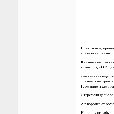
Прекрасные, проник
зрители нашей шко
Книжные выставки и
войны…», «О Родине
День чтения ещё ра
сражался на фронтах
Германию и замучен 
Отгремели давно з
А в воронке от бо
Но войну не забыли