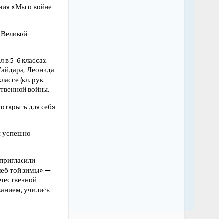
ения «Мы о войне
 Великой
 в 5-6 классах.
Гайдара, Леонида
ассе (кл. рук.
ственной войны.
открыть для себя
и успешно
 пригласили
леб той зимы» —
ечественной
ванием, учились