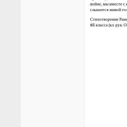
войне, мы вместе с
слышится живой гол
Стихотворение Раи
8Б класса (кл. рук. 