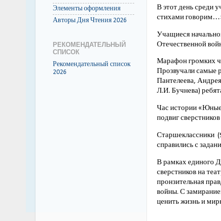
В этот день среди 
Элементы оформления
стихами говорим…
Авторы Дня Чтения 2026
Учащиеся начальной
Отечественной войн
РЕКОМЕНДАТЕЛЬНЫЙ
СПИСОК
Марафон громких чт
Рекомендательный список
Прозвучали самые р
2026
Пантелеева, Андрея
Л.И. Бучнева) ребя
Час истории «Юные 
подвиг сверстников
Старшеклассники (9
справились с задан
В рамках единого Д
сверстников на теа
пронзительная прав
войны. С замирание
ценить жизнь и мир