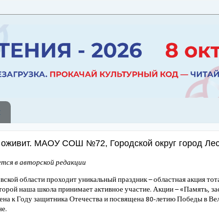
ы
а оживит. МАОУ СОШ №72, Городской округ город Ле
тся в авторской редакции
овской области проходит уникальный праздник – областная акция тот
оторой наша школа принимает активное участие. Акции – «Память, з
ена к Году защитника Отечества и посвящена 80-летию Победы в Ве
е.