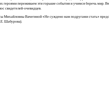
 их героями переживаем эти горькие события и учимся беречь мир. Ве
ос свидетелей-очевидцев.
сы Михайловны Вачегиной «Не суждено нам подругами стать» пред
О.Е. Шабурова).