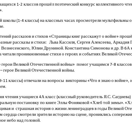
учащихся 1-2 классов прошёл поэтический конкурс коллективного чт
».
 школы (1-4 классы) на классных часах просмотрели мультфильмы о
е.
ений рассказов и стихов «Страницы книг расскажут о войне» прошёл
азные рассказы и стихи: Льва Кассиля, Сергея Алексеева, Аркадия 
 Вознесенского, Юлии Друниной. Константина Симонова и др. В 6А кл
та читали проникновенные стихи о героях и событиях Великой Отече
герои Великой Отечественной войны» помог учащимся 7-8 классов 
 – герое Великой Отечественной войны.
-11 классы) отвечали на вопросы викторины «Что я знаю о войне», 
ием.
ня чтения учащиеся 4А класс (классный руководитель Я.С. Сагдиева)
тральную постановку по книге Эллы Фоняковой «Хлеб той зимы». «Х
дивая и страшная история о жизни ленинградцев в годы Великой От
м сердца смотрели зрители историю на сцене, прониклись сопережи
ное небо над головой.