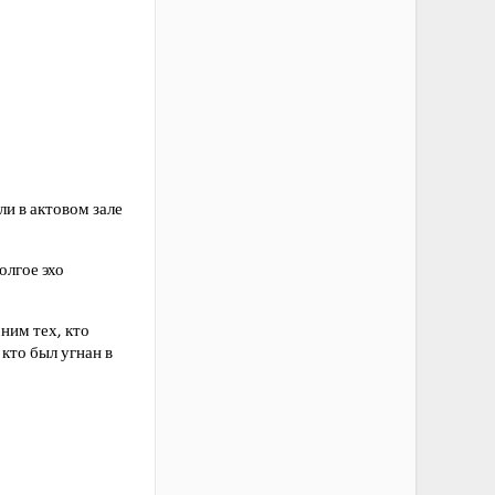
и в актовом зале
олгое эхо
ним тех, кто
 кто был угнан в