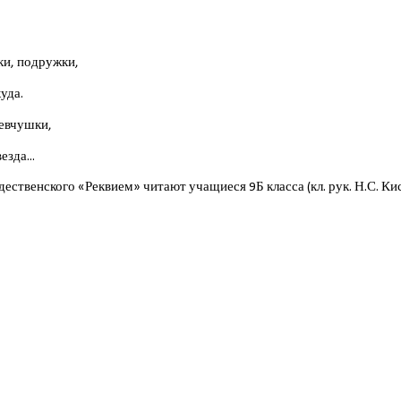
ки, подружки,
уда.
девчушки,
езда...
ественского «Реквием» читают учащиеся 9Б класса (кл. рук. Н.С. Ки