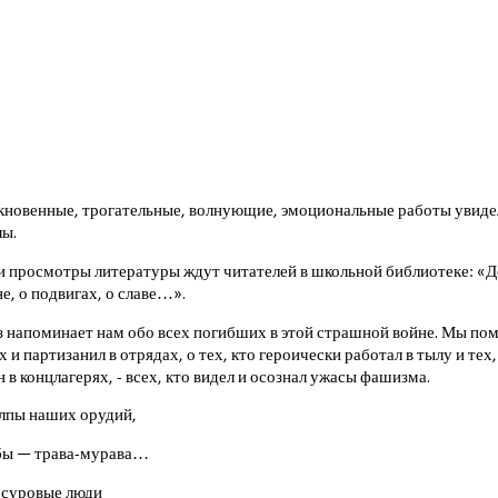
новенные, трогательные, волнующие, эмоциональные работы увидел
лы.
 просмотры литературы ждут читателей в школьной библиотеке: «Д
, о подвигах, о славе…».
з напоминает нам обо всех погибших в этой страшной войне. Мы пом
 и партизанил в отрядах, о тех, кто героически работал в тылу и тех,
в концлагерях, - всех, кто видел и осознал ужасы фашизма.
алпы наших орудий,
мбы — трава-мурава…
 суровые люди