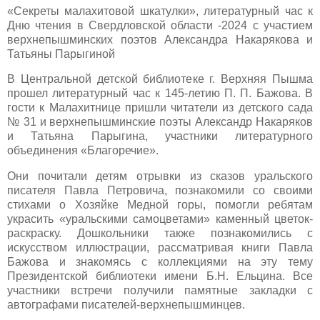
«Секреты малахитовой шкатулки», литературный час к
Дню чтения в Свердловской области -2024 с участием
верхнепышминских поэтов Александра Накарякова и
Татьяны Парыгиной
В Центральной детской библиотеке г. Верхняя Пышма
прошел литературный час к 145-летию П. П. Бажова. В
гости к Малахитнице пришли читатели из детского сада
№ 31 и верхнепышминские поэты Александр Накаряков
и Татьяна Парыгина, участники литературного
объединения «Благоречие».
Они почитали детям отрывки из сказов уральского
писателя Павла Петровича, познакомили со своими
стихами о Хозяйке Медной горы, помогли ребятам
украсить «уральскими самоцветами» каменный цветок-
раскраску. Дошкольники также познакомились с
искусством иллюстрации, рассматривая книги Павла
Бажова и знакомясь с коллекциями на эту тему
Президентской библиотеки имени Б.Н. Ельцина. Все
участники встречи получили памятные закладки с
автографами писателей-верхнепышминцев.