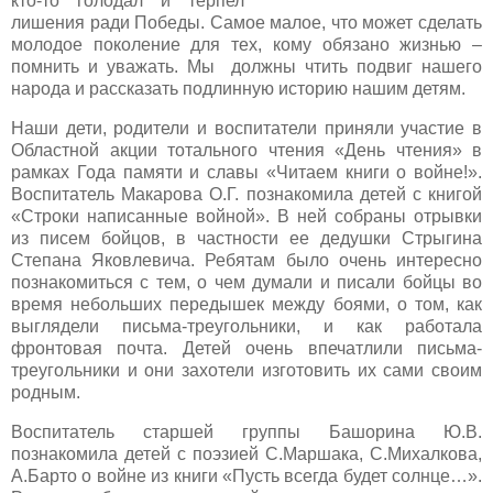
кто-то голодал и терпел
лишения ради Победы. Самое малое, что может сделать
молодое поколение для тех, кому обязано жизнью –
помнить и уважать. Мы должны чтить подвиг нашего
народа и рассказать подлинную историю нашим детям.
Наши дети, родители и воспитатели приняли участие в
Областной акции тотального чтения «День чтения» в
рамках Года памяти и славы «Читаем книги о войне!».
Воспитатель Макарова О.Г. познакомила детей с книгой
«Строки написанные войной». В ней собраны отрывки
из писем бойцов, в частности ее дедушки Стрыгина
Степана Яковлевича. Ребятам было очень интересно
познакомиться с тем, о чем думали и писали бойцы во
время небольших передышек между боями, о том, как
выглядели письма-треугольники, и как работала
фронтовая почта. Детей очень впечатлили письма-
треугольники и они захотели изготовить их сами своим
родным.
Воспитатель старшей группы Башорина Ю.В.
познакомила детей с поэзией С.Маршака, С.Михалкова,
А.Барто о войне из книги «Пусть всегда будет солнце…».