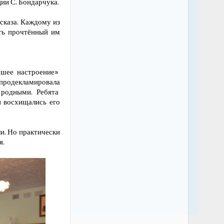
ии С. Бондарчука.
сказа. Каждому из
ть прочтённый им
ошее настроение»
 продекламировала
 родными. Ребята
 восхищались его
ли. Но практически
я.