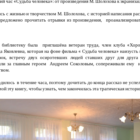
й час «Судьба человека»: от произведения М. Шолохова к экранизац
сь с жизнью и творчеством М. Шолохова, с историей написания рас
редложено прочитать отрывки из произведения, проанализирова
в библиотеку была приглашёна ветеран труда, член клуба «Хор
 Яковлевна, которая на фоне фильма « Судьба человека» наизусть
к, встречу двух осиротевших людей ставших друг для друга
или за главным героем Андреем Соколовым, сопереживали ему и
твом.
илось в течение часа, поэтому дочитать до конца рассказ не успе
мой эту книгу, чтобы узнать, чем закончилась эта трагическая истори