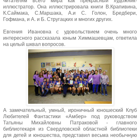
читателям всего мира как прекрасный художник-
иллюстратор. Она иллюстрировала книги В.Крапивина,
К.Саймака, С.Маршака, А.и С. Голон, Бредбери,
Гофмана, и А. и Б. Стругацких и многих других.
Евгения Ивановна с удовольствием очень много
интересного рассказала юным Химмашевцам, ответила
на целый шквал вопросов.
А замечательный, умный, ироничный юношеский Клуб
Любителей Фантастики «Амбер» под руководством
Татьяны Михайловны Патраковой - главного
библиотекаря из Свердловской областной библиотеки
для детей и юношества, представил весьма необычную