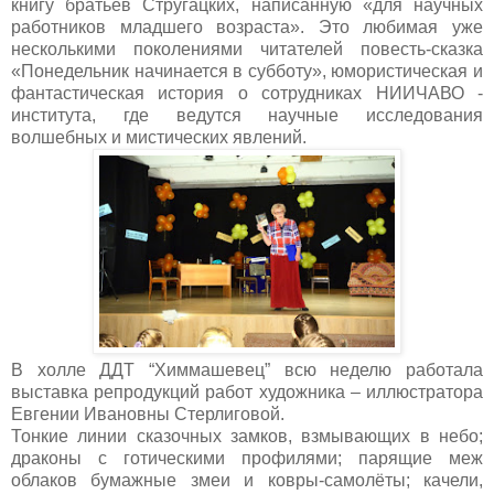
книгу братьев Стругацких, написанную «для научных
работников младшего возраста». Это любимая уже
несколькими поколениями читателей повесть-сказка
«Понедельник начинается в субботу», юмористическая и
фантастическая история о сотрудниках НИИЧАВО -
института, где ведутся научные исследования
волшебных и мистических явлений.
В холле ДДТ “Химмашевец” всю неделю работала
выставка репродукций работ художника – иллюстратора
Евгении Ивановны Стерлиговой.
Тонкие линии сказочных замков, взмывающих в небо;
драконы с готическими профилями; парящие меж
облаков бумажные змеи и ковры-самолёты; качели,